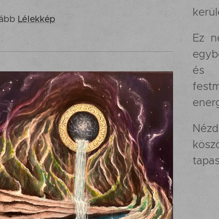
kerü
vább
Lélekkép
Ez n
egyb
és 
fest
energ
Nézd
kö
tapas