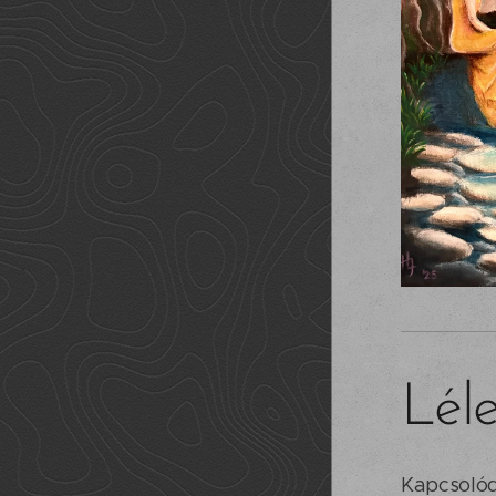
Lél
Kapcsolód