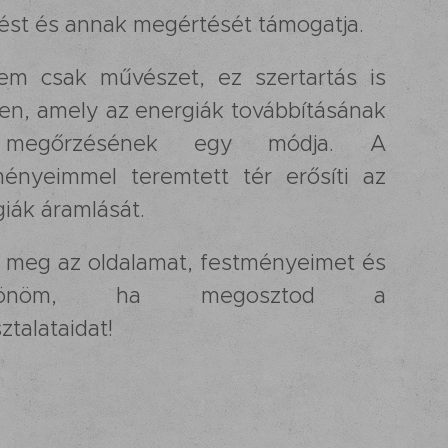
lést és annak megértését támogatja.
em csak művészet, ez szertartás is
en, amely az energiák továbbításának
megőrzésének egy módja. A
ményeimmel teremtett tér erősíti az
iák áramlását.
 meg az oldalamat, festményeimet és
szönöm, ha megosztod a
ztalataidat!