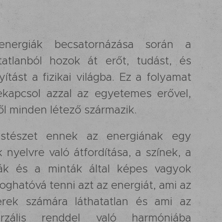
nergiák becsatornázása során a
atatlanból hozok át erőt, tudást, és
ítást a fizikai világba. Ez a folyamat
ekapcsol azzal az egyetemes erővel,
ől minden létező származik.
stészet ennek az energiának egy
 nyelvre való átfordítása, a színek, a
ák és a minták által képes vagyok
ghatóvá tenni azt az energiát, ami az
rek számára láthatatlan és ami az
erzális renddel való harmóniába