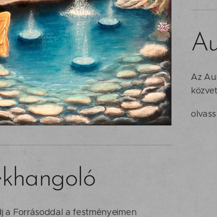
Au
Az Au
közvet
olvas
ekhangoló
j a Forrásoddal a festményeimen