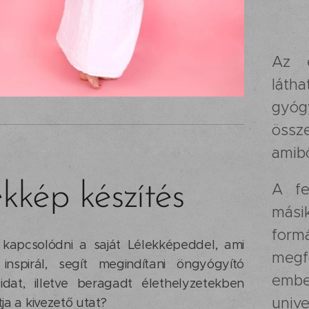
Az e
láth
gyógy
össz
amib
kkép készítés
A fe
másik
form
 kapcsolódni a saját Lélekképeddel, ami
megfo
inspirál, segít megindítani öngyógyító
embe
idat, illetve beragadt élethelyzetekben
univ
a a kivezető utat?